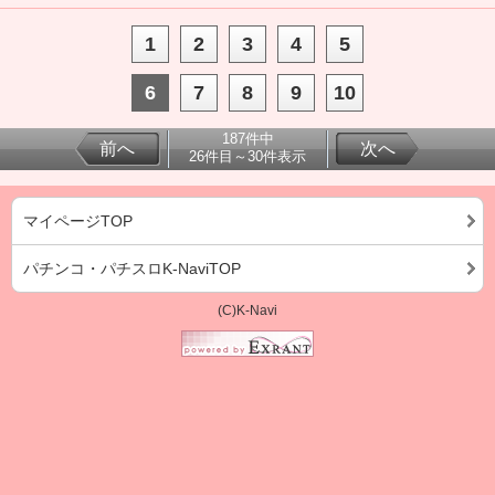
1
2
3
4
5
6
7
8
9
10
187件中
前へ
次へ
26件目～30件表示
マイページTOP
パチンコ・パチスロK-NaviTOP
(C)K-Navi