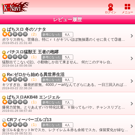
レビュー履歴
ぱちスロ 冬のソナタ
（2）
参考になった
6人
ポラリス待ち、苦痛台。特にｒｔがキツいほぼ無抽選のくせに良くて③連、化け後にしか突入しないので、ジワジワ投資がかさむ。500枚取れてくれオフ終了がベスト。まぁそ・・・
2019-05-21 21:31:40
パチスロ猛獣王 王者の咆哮
（1）
参考になった
5人
猛獣出てこない(泣)。小動物しか出て来ません。 何だこのデキレ台。
2019-04-14 00:06:08
Re:ゼロから始める異世界生活
（1）
参考になった
9人
キツすぎ台、爆発的皆無。4000ノーartなんてざらにある。一日三回入れば良い方。full回転で二回入ってどちらかで完走目指す台。白鯨はデキレ、つーか撃破率アイ・・・
2019-03-22 22:36:24
ぱちスロAKB48 エンジェル
（1）
参考になった
7人
爆発力皆無。とりあえずバケ特化比重。Ｖ揃ってもバケ。チャンスリプとりあえず空気、って言うか来ない。bigがプレミアムボナ。2000回でビ①バ③がデフォ。
2019-01-26 08:57:40
CRフィーバーゴルゴ13
（1）
参考になった
4人
金ゴル＆金カットInでスカ、レクイレム＆赤も余裕でスカ。保留変化が緑なら全て絶望。ボタン振動もまぁただのバグですね。勿論単発に片寄りまくり。100000で一回当・・・
2019-01-26 08:52:31