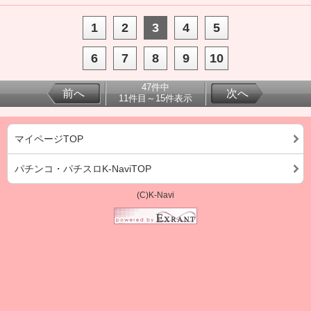
1
2
3
4
5
6
7
8
9
10
47件中
前へ
次へ
11件目～15件表示
マイページTOP
パチンコ・パチスロK-NaviTOP
(C)K-Navi