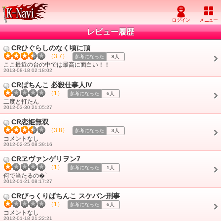
レビュー履歴
CRひぐらしのなく頃に頂
（3.7）
参考になった
8人
ここ最近の台の中では最高に面白い！！
2013-08-18 02:18:02
CRぱちんこ 必殺仕事人IV
（1）
参考になった
6人
二度と打たん
2012-03-30 21:05:27
CR恋姫無双
（3.8）
参考になった
3人
コメントなし
2012-02-25 08:39:16
CRヱヴァンゲリヲン7
（1）
参考になった
1人
何で当たるの�`
2012-01-21 08:17:27
CRびっくりぱちんこ スケバン刑事
（1）
参考になった
6人
コメントなし
2012-01-18 21:22:21