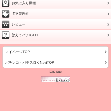
お気に入り機種
収支管理帳
レビュー
教えてパチ&スロ
マイページTOP
パチンコ・パチスロK-NaviTOP
(C)K-Navi