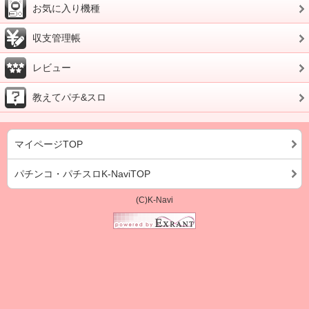
お気に入り機種
収支管理帳
レビュー
教えてパチ&スロ
マイページTOP
パチンコ・パチスロK-NaviTOP
(C)K-Navi