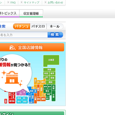
ン
FAQ
サイトマップ
お問い合わせ