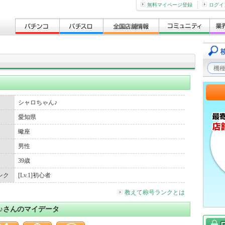
無料マイページ登録
ログイ
シャロちゃん♪
愛知県
蠍座
男性
39歳
ンク
[Lv.1]初心者
教えて称号ランクとは
♪さんのマイデータ