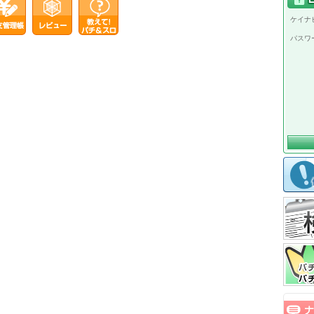
ケイナビ
パスワ