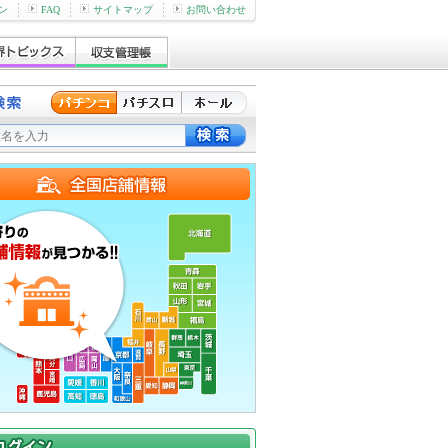
ン
FAQ
サイトマップ
お問い合わせ