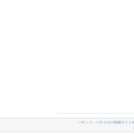
パチンコ・パチスロの情報サイトK-N