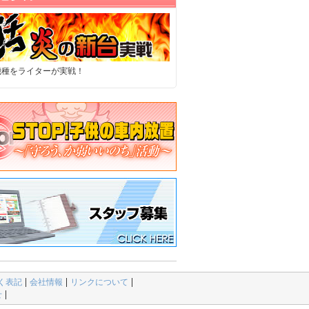
機種をライターが実戦！
く表記
会社情報
リンクについて
せ