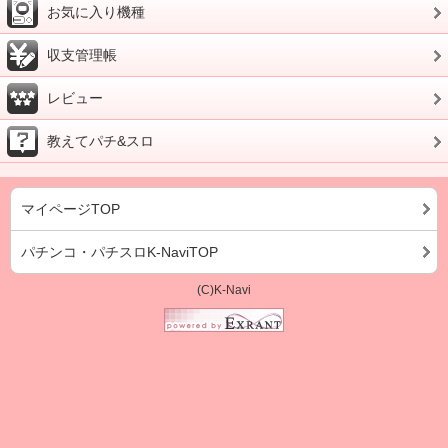
お気に入り機種
収支管理帳
レビュー
教えてパチ&スロ
マイページTOP
パチンコ・パチスロK-NaviTOP
(C)K-Navi