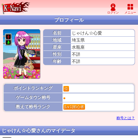
プロフィール
名前
じゃけん☆心愛
地域
埼玉県
星座
水瓶座
性別
不詳
年齢
不詳
ポイントランキング
位
ゲームタウン称号
教えて称号ランク
[Lv.1]初心者
称号とは？
じゃけん☆心愛さんのマイデータ