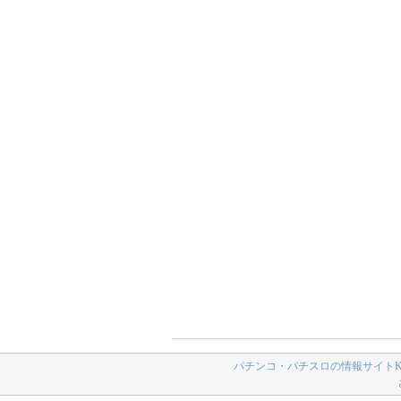
パチンコ・パチスロの情報サイトK-N