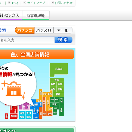
ン
FAQ
サイトマップ
お問い合わせ