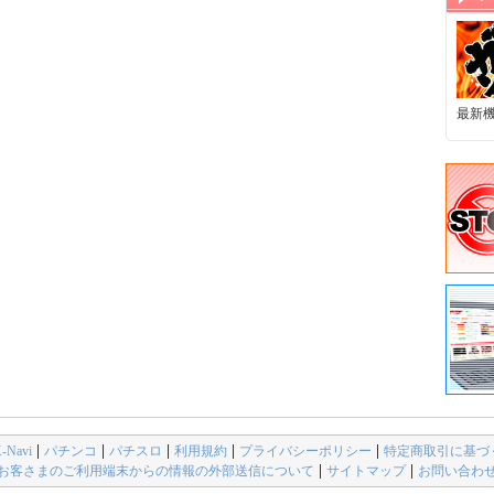
最新
avi
パチンコ
パチスロ
利用規約
プライバシーポリシー
特定商取引に基づ
お客さまのご利用端末からの情報の外部送信について
サイトマップ
お問い合わ