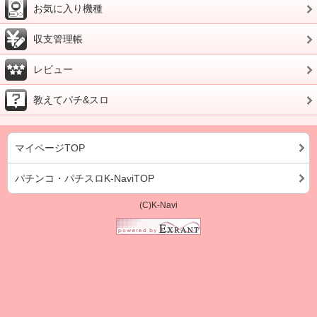
お気に入り機種
収支管理帳
レビュー
教えてパチ&スロ
マイページTOP
パチンコ・パチスロK-NaviTOP
(C)K-Navi