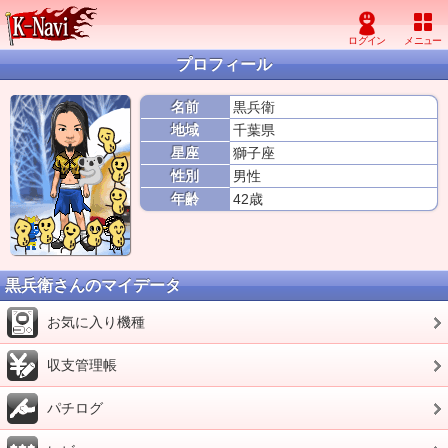
プロフィール
名前
黒兵衛
地域
千葉県
星座
獅子座
性別
男性
年齢
42歳
黒兵衛さんのマイデータ
お気に入り機種
収支管理帳
パチログ