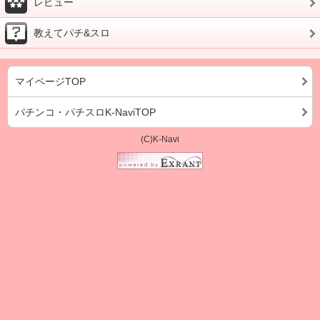
レビュー
教えてパチ&スロ
マイページTOP
パチンコ・パチスロK-NaviTOP
(C)K-Navi