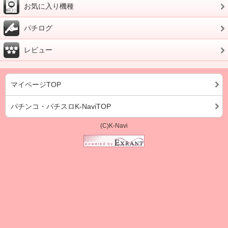
お気に入り機種
パチログ
レビュー
マイページTOP
パチンコ・パチスロK-NaviTOP
(C)K-Navi