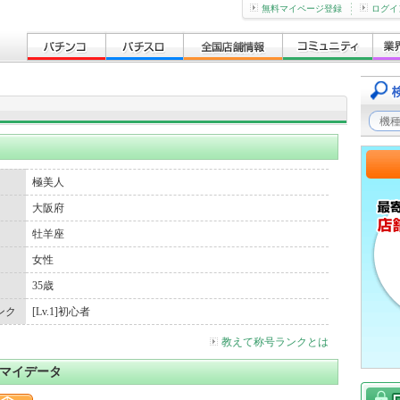
無料マイページ登録
ログイ
極美人
大阪府
牡羊座
女性
35歳
ンク
[Lv.1]初心者
教えて称号ランクとは
マイデータ