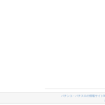
パチンコ・パチスロの情報サイトK-N