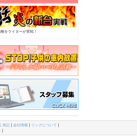
機種をライターが実戦！
く表記
会社情報
リンクについて
せ