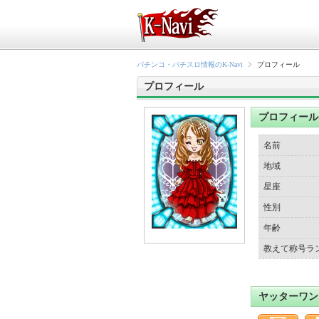
パチンコ・パチスロ情報のK-Navi
プロフィール
プロフィール
プロフィール
名前
地域
星座
性別
年齢
教えて称号ラ
ヤッターワン