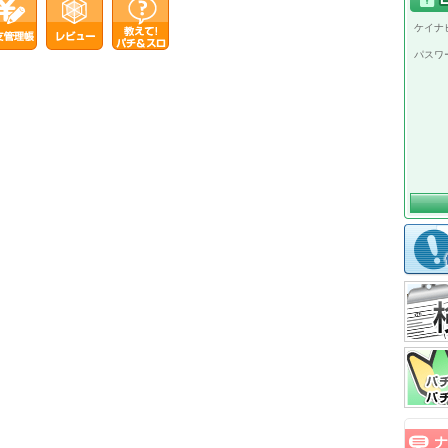
ケイナビ
パスワ