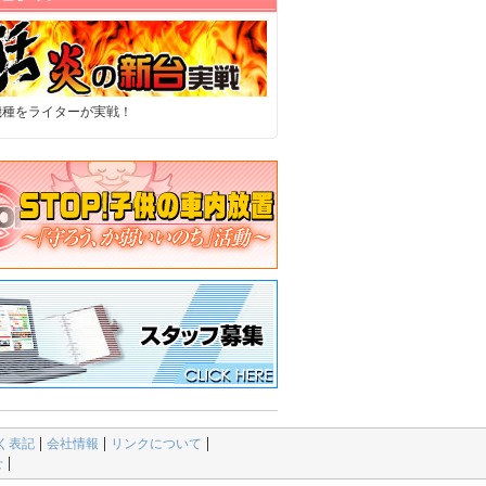
機種をライターが実戦！
く表記
会社情報
リンクについて
せ