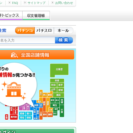
ン
FAQ
サイトマップ
お問い合わせ