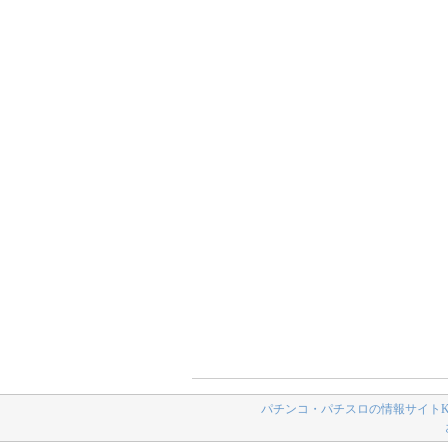
パチンコ・パチスロの情報サイトK-N