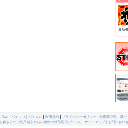
最新
avi
パチンコ
パチスロ
利用規約
プライバシーポリシー
特定商取引に基づ
お客さまのご利用端末からの情報の外部送信について
サイトマップ
お問い合わ