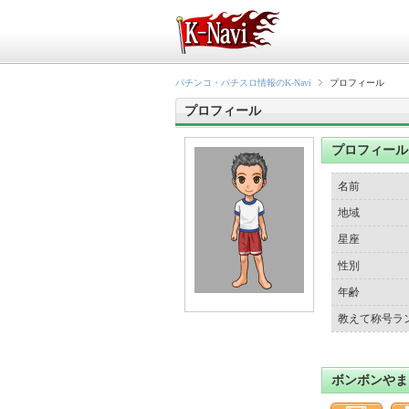
パチンコ・パチスロ情報のK-Navi
プロフィール
プロフィール
プロフィール
名前
地域
星座
性別
年齢
教えて称号ラ
ボンボンやま