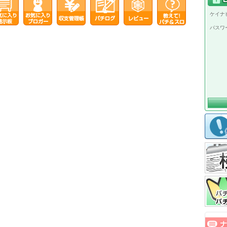
ケイナビ
パスワ