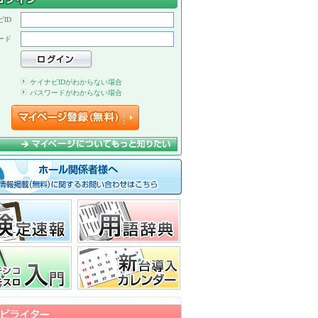
ID
ード
ケイナビIDがわからない場合
パスワードがわからない場合