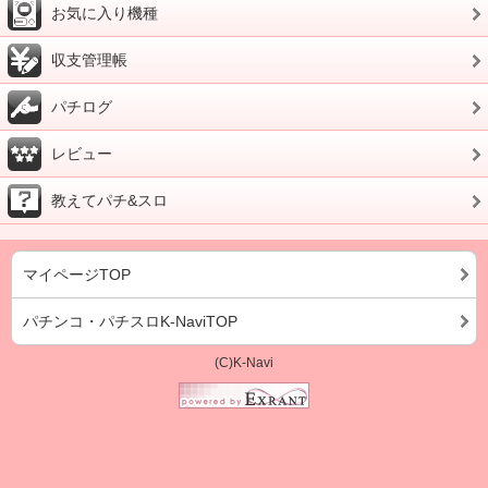
お気に入り機種
収支管理帳
パチログ
レビュー
教えてパチ&スロ
マイページTOP
パチンコ・パチスロK-NaviTOP
(C)K-Navi