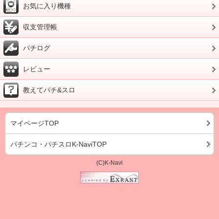
お気に入り機種
収支管理帳
パチログ
レビュー
教えてパチ&スロ
マイページTOP
パチンコ・パチスロK-NaviTOP
(C)K-Navi