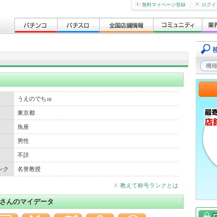
無料マイページ登録
ログイ
うえのでちゅ
東京都
魚座
男性
不詳
ンク
名誉教授
教えて称号ランクとは
さんのマイデータ