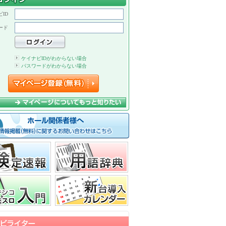
ID
ード
ケイナビIDがわからない場合
パスワードがわからない場合