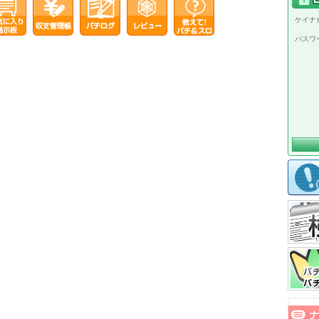
ケイナビ
パスワ