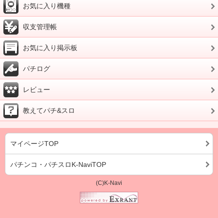
お気に入り機種
収支管理帳
お気に入り掲示板
パチログ
レビュー
教えてパチ&スロ
マイページTOP
パチンコ・パチスロK-NaviTOP
(C)K-Navi