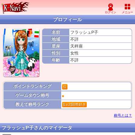
プロフィール
名前
フラッシュP子
地域
不詳
星座
天秤座
性別
女性
年齢
不詳
ポイントランキング
位
ゲームタウン称号
教えて称号ランク
[Lv.2]回答好き
称号とは？
フラッシュP子さんのマイデータ