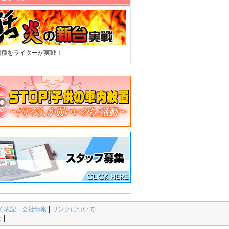
機種をライターが実戦！
く表記
会社情報
リンクについて
せ