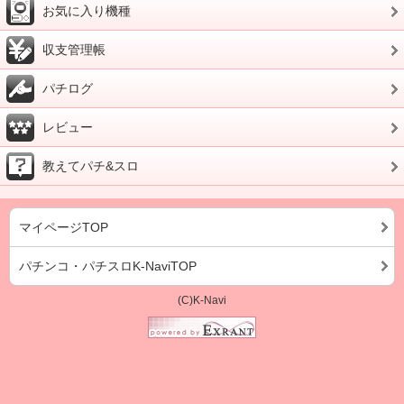
お気に入り機種
収支管理帳
パチログ
レビュー
教えてパチ&スロ
マイページTOP
パチンコ・パチスロK-NaviTOP
(C)K-Navi