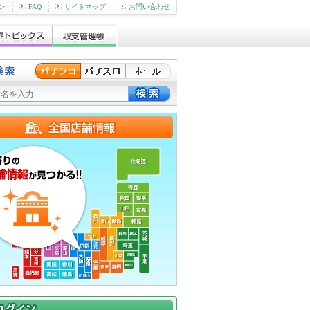
ン
FAQ
サイトマップ
お問い合わせ