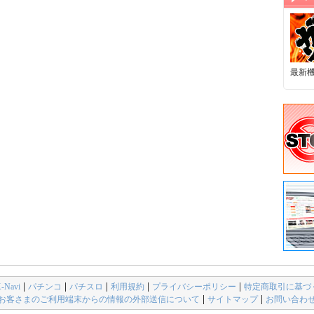
最新
avi
パチンコ
パチスロ
利用規約
プライバシーポリシー
特定商取引に基づ
お客さまのご利用端末からの情報の外部送信について
サイトマップ
お問い合わ