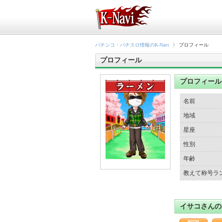
パチンコ・パチスロ情報のK-Navi
プロフィール
プロフィール
プロフィール
名前
地域
星座
性別
年齢
教えて称号ラ
イサコさんの