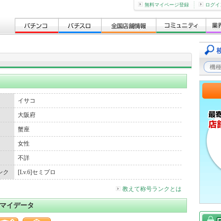
無料マイページ登録
ログイ
イサコ
大阪府
蟹座
女性
不詳
ンク
[Lv.6]セミプロ
教えて称号ランクとは
マイデータ