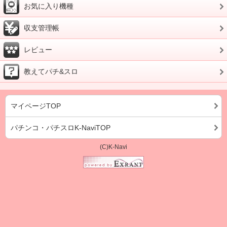
お気に入り機種
収支管理帳
レビュー
教えてパチ&スロ
マイページTOP
パチンコ・パチスロK-NaviTOP
(C)K-Navi