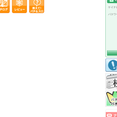
ケイナビ
パスワ