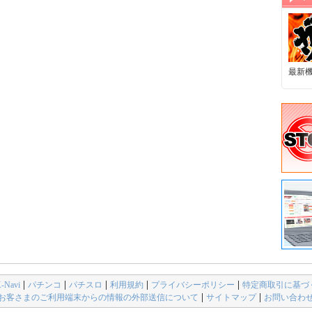
最新
avi
パチンコ
パチスロ
利用規約
プライバシーポリシー
特定商取引に基づ
お客さまのご利用端末からの情報の外部送信について
サイトマップ
お問い合わ