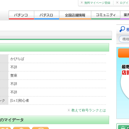
無料マイページ登録
ログイ
かぴらば
不詳
蟹座
不詳
不詳
ンク
[Lv.1]初心者
教えて称号ランクとは
のマイデータ