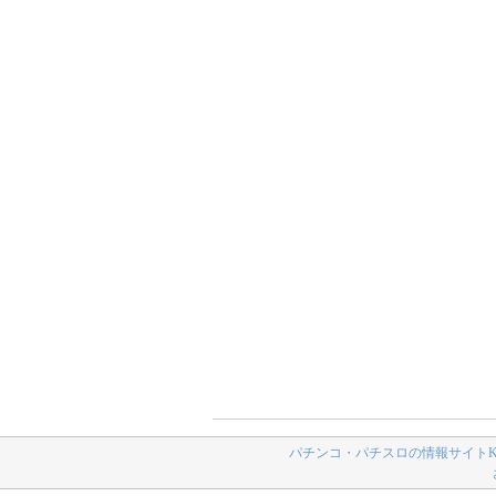
パチンコ・パチスロの情報サイトK-N