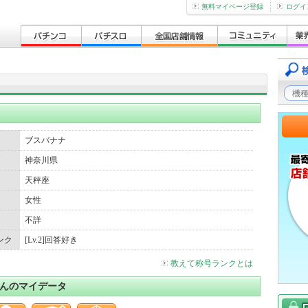
無料マイページ登録
ログイ
ブスバナナ
神奈川県
天秤座
女性
不詳
ンク
[Lv.2]回答好き
教えて称号ランクとは
んのマイデータ