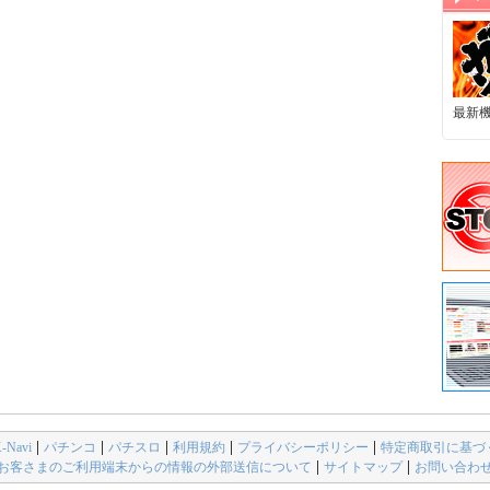
最新
avi
パチンコ
パチスロ
利用規約
プライバシーポリシー
特定商取引に基づ
お客さまのご利用端末からの情報の外部送信について
サイトマップ
お問い合わ