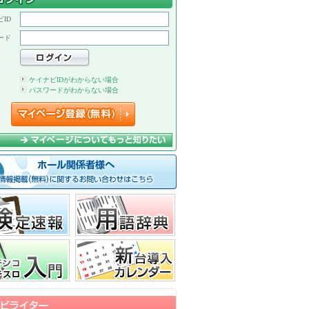
ID
ード
ケイナビIDがわからない場合
パスワードがわからない場合