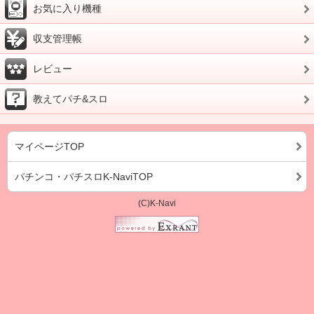
お気に入り機種
収支管理帳
レビュー
教えてパチ&スロ
マイページTOP
パチンコ・パチスロK-NaviTOP
(C)K-Navi