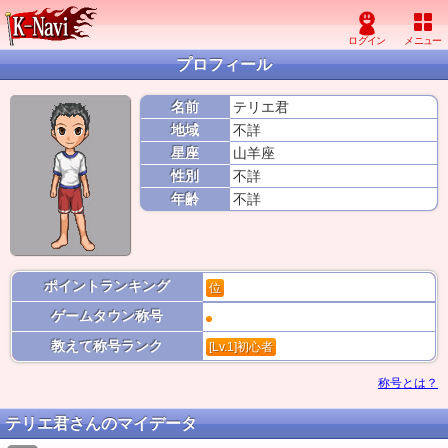
プロフィール
名前
テリエ君
地域
不詳
星座
山羊座
性別
不詳
年齢
不詳
ポイントランキング
位
ゲームタウン称号
教えて称号ランク
[Lv.1]初心者
称号とは？
テリエ君さんのマイデータ