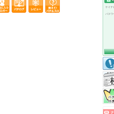
ケイナビ
パスワ