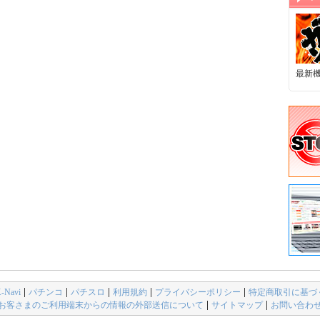
最新
avi
パチンコ
パチスロ
利用規約
プライバシーポリシー
特定商取引に基づ
お客さまのご利用端末からの情報の外部送信について
サイトマップ
お問い合わ