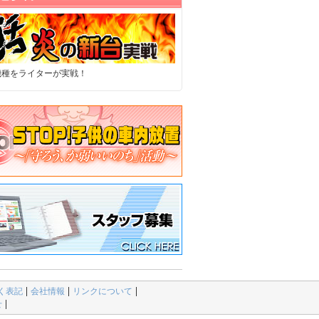
機種をライターが実戦！
く表記
会社情報
リンクについて
せ