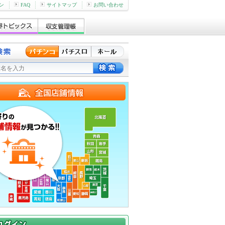
ン
FAQ
サイトマップ
お問い合わせ