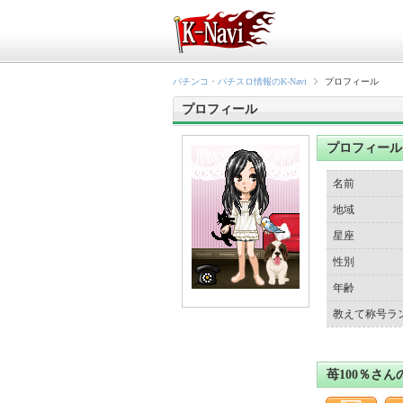
パチンコ・パチスロ情報のK-Navi
プロフィール
プロフィール
プロフィール
名前
地域
星座
性別
年齢
教えて称号ラ
苺100％さ