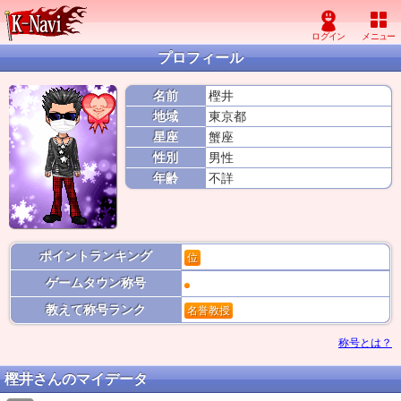
プロフィール
名前
樫井
地域
東京都
星座
蟹座
性別
男性
年齢
不詳
ポイントランキング
位
ゲームタウン称号
教えて称号ランク
名誉教授
称号とは？
樫井さんのマイデータ