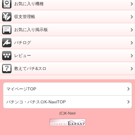
お気に入り機種
収支管理帳
お気に入り掲示板
パチログ
レビュー
教えてパチ&スロ
マイページTOP
パチンコ・パチスロK-NaviTOP
(C)K-Navi