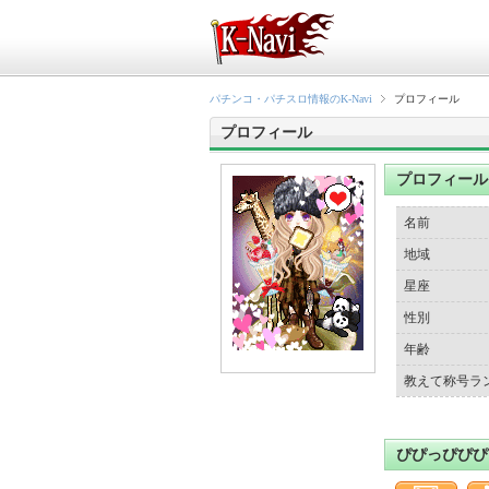
パチンコ・パチスロ情報のK-Navi
プロフィール
プロフィール
プロフィール
名前
地域
星座
性別
年齢
教えて称号ラ
ぴぴっぴぴぴ