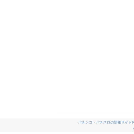
パチンコ・パチスロの情報サイトK-N