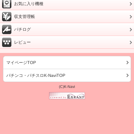
お気に入り機種
収支管理帳
パチログ
レビュー
マイページTOP
パチンコ・パチスロK-NaviTOP
(C)K-Navi