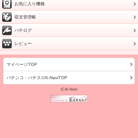
お気に入り機種
収支管理帳
パチログ
レビュー
マイページTOP
パチンコ・パチスロK-NaviTOP
(C)K-Navi