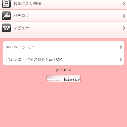
お気に入り機種
パチログ
レビュー
マイページTOP
パチンコ・パチスロK-NaviTOP
(C)K-Navi