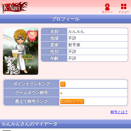
プロフィール
名前
ルんルん
地域
不詳
星座
射手座
性別
不詳
年齢
不詳
ポイントランキング
位
ゲームタウン称号
教えて称号ランク
[Lv.6]セミプロ
称号とは？
ルんルんさんのマイデータ