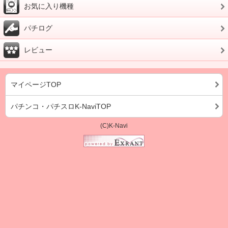
お気に入り機種
パチログ
レビュー
マイページTOP
パチンコ・パチスロK-NaviTOP
(C)K-Navi