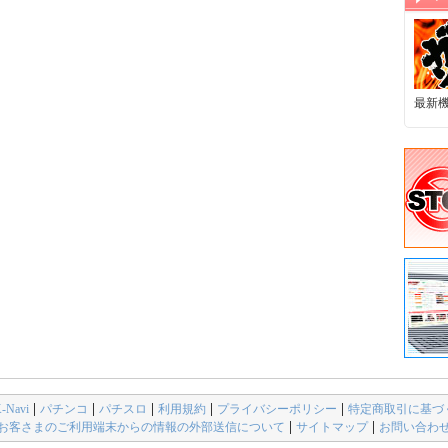
最新
avi
パチンコ
パチスロ
利用規約
プライバシーポリシー
特定商取引に基づ
お客さまのご利用端末からの情報の外部送信について
サイトマップ
お問い合わ