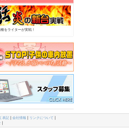
機種をライターが実戦！
く表記
会社情報
リンクについて
せ