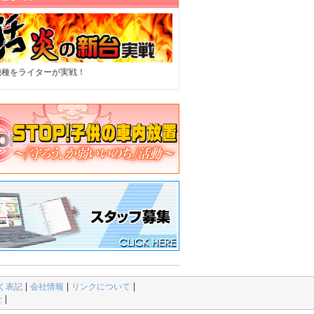
機種をライターが実戦！
く表記
会社情報
リンクについて
せ