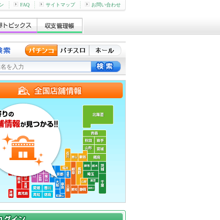
ン
FAQ
サイトマップ
お問い合わせ