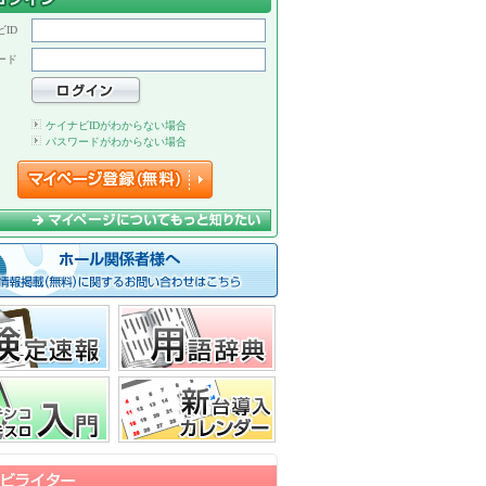
ID
ード
ケイナビIDがわからない場合
パスワードがわからない場合