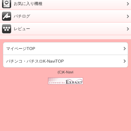
お気に入り機種
パチログ
レビュー
マイページTOP
パチンコ・パチスロK-NaviTOP
(C)K-Navi