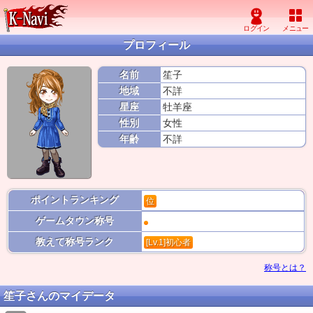
プロフィール
名前
笙子
地域
不詳
星座
牡羊座
性別
女性
年齢
不詳
ポイントランキング
位
ゲームタウン称号
教えて称号ランク
[Lv.1]初心者
称号とは？
笙子さんのマイデータ