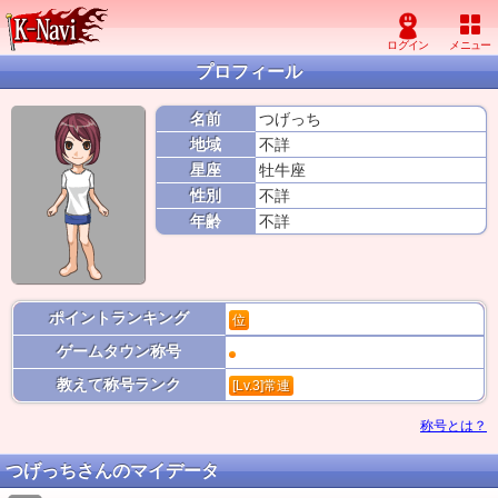
プロフィール
名前
つげっち
地域
不詳
星座
牡牛座
性別
不詳
年齢
不詳
ポイントランキング
位
ゲームタウン称号
教えて称号ランク
[Lv.3]常連
称号とは？
つげっちさんのマイデータ