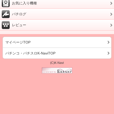
お気に入り機種
パチログ
レビュー
マイページTOP
パチンコ・パチスロK-NaviTOP
(C)K-Navi