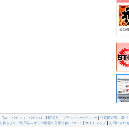
最新
avi
パチンコ
パチスロ
利用規約
プライバシーポリシー
特定商取引に基づ
お客さまのご利用端末からの情報の外部送信について
サイトマップ
お問い合わ