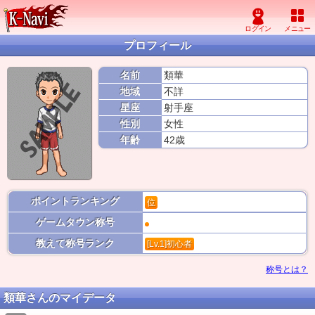
プロフィール
名前
類華
地域
不詳
星座
射手座
性別
女性
年齢
42歳
ポイントランキング
位
ゲームタウン称号
教えて称号ランク
[Lv.1]初心者
称号とは？
類華さんのマイデータ