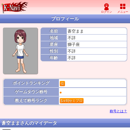
プロフィール
名前
蒼空まま
地域
不詳
星座
獅子座
性別
不詳
年齢
不詳
ポイントランキング
位
ゲームタウン称号
教えて称号ランク
[Lv.6]セミプロ
称号とは？
蒼空ままさんのマイデータ