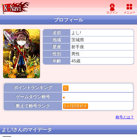
プロフィール
名前
よし!
地域
茨城県
星座
射手座
性別
男性
年齢
45歳
ポイントランキング
位
ゲームタウン称号
教えて称号ランク
[Lv.2]回答好き
称号とは？
よし!さんのマイデータ