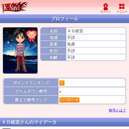
プロフィール
名前
ＡＤ経堂
地域
不詳
星座
魚座
性別
不詳
年齢
不詳
ポイントランキング
位
ゲームタウン称号
教えて称号ランク
[Lv.1]初心者
称号とは？
ＡＤ経堂さんのマイデータ