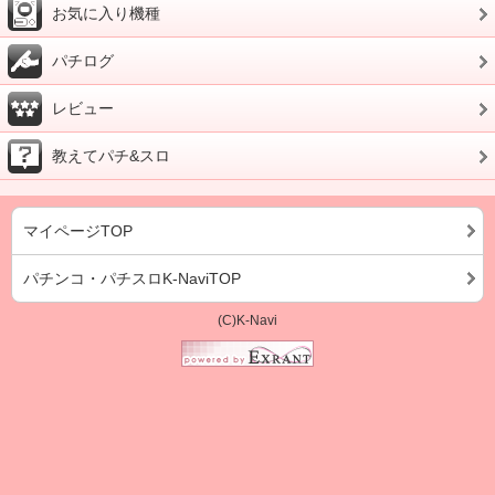
お気に入り機種
パチログ
レビュー
教えてパチ&スロ
マイページTOP
パチンコ・パチスロK-NaviTOP
(C)K-Navi