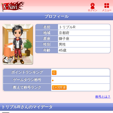
プロフィール
名前
トリプルR
地域
京都府
星座
獅子座
性別
男性
年齢
45歳
ポイントランキング
位
ゲームタウン称号
教えて称号ランク
[Lv.3]常連
称号とは？
トリプルRさんのマイデータ