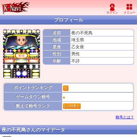
プロフィール
名前
夜の不死鳥
地域
埼玉県
星座
乙女座
性別
男性
年齢
不詳
ポイントランキング
位
ゲームタウン称号
教えて称号ランク
[Lv.9]博士
称号とは？
夜の不死鳥さんのマイデータ