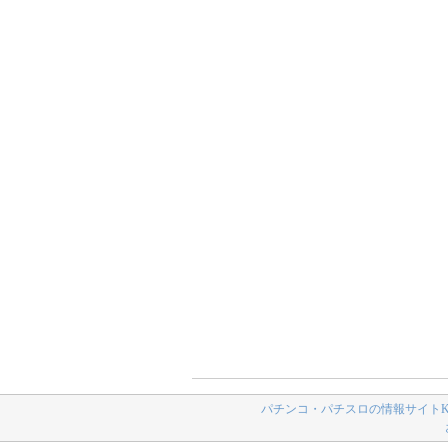
パチンコ・パチスロの情報サイトK-N