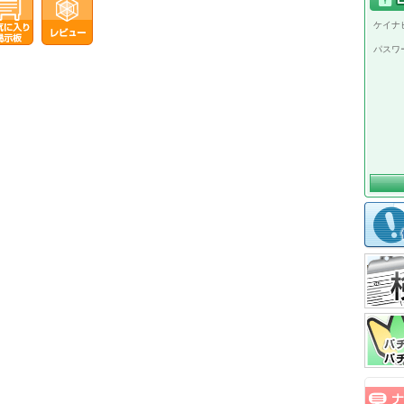
ケイナビ
パスワ