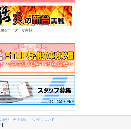
機種をライターが実戦！
く表記
会社情報
リンクについて
せ