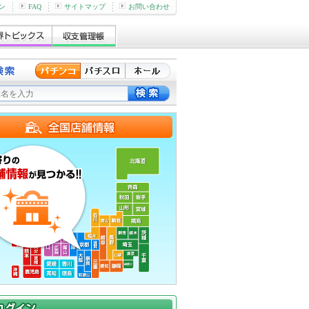
ン
FAQ
サイトマップ
お問い合わせ