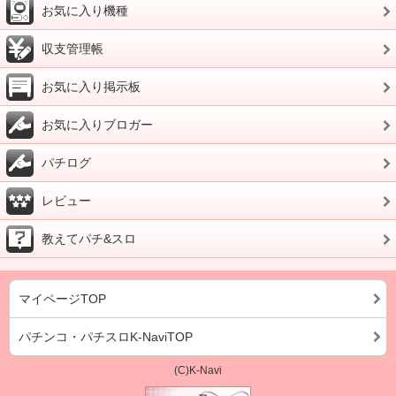
お気に入り機種
収支管理帳
お気に入り掲示板
お気に入りブロガー
パチログ
レビュー
教えてパチ&スロ
マイページTOP
パチンコ・パチスロK-NaviTOP
(C)K-Navi