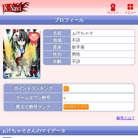
プロフィール
名前
ぉ汁ちゃそ
地域
不詳
星座
射手座
性別
男性
年齢
不詳
ポイントランキング
位
ゲームタウン称号
教えて称号ランク
[Lv.6]セミプロ
称号とは？
ぉ汁ちゃそさんのマイデータ