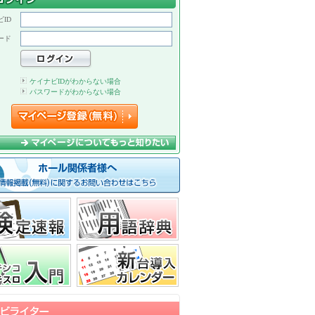
ID
ード
ケイナビIDがわからない場合
パスワードがわからない場合