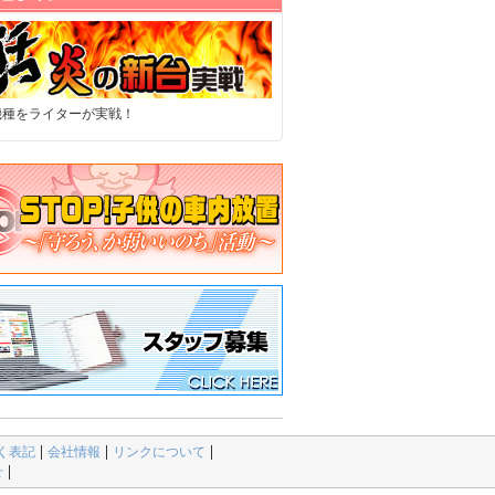
機種をライターが実戦！
く表記
会社情報
リンクについて
せ