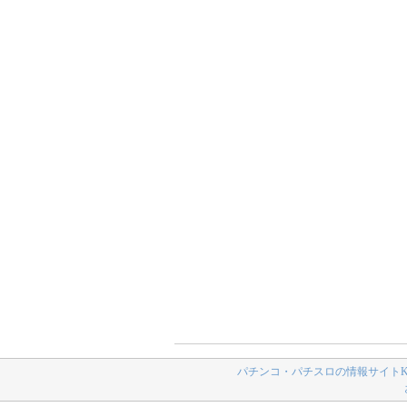
パチンコ・パチスロの情報サイトK-N